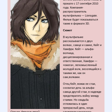
прокате с 17 сентября 2010
года. Компания-
распространитель
мультфильма — Lionsgate.
Фильм будет показываться
также в формате 3D.
Сюжет
В мультфильме
рассказывается о двух
волках, самце и самке, Кейт и
Хамфри. Кейт — альфа-
волчица,
дисциплинированная и
ответственная, Хамфри —
«омега», легкомысленный
молодой волк, веселящийся с
такими же, как он
сам,волками.
Отец Кейт, вожак ее стаи,
сосватал дочь за альфа-
самца другой стаи, в надежде
предотвратить войну между
стаями. Но свадьба
отложилась в один
прекрасный день, когда
Откуда:
берутся дети?
служители канадского