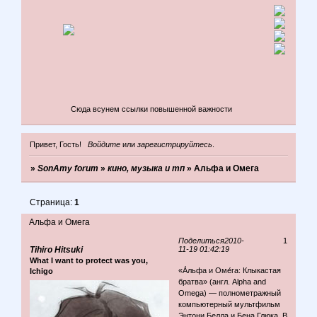
Сюда всунем ссылки повышенной важности
Привет, Гость!
Войдите
или
зарегистрируйтесь
.
»
SonAmy forum
»
кино, музыка и тп
»
Альфа и Омега
Страница:
1
Альфа и Омега
Поделиться
2010-
1
Tihiro Hitsuki
11-19 01:42:19
What I want to protect was you,
«А́льфа и Оме́га: Клыкастая
Ichigo
братва» (англ. Alpha and
Omega) — полнометражный
компьютерный мультфильм
Энтони Белла и Бена Глюка. В