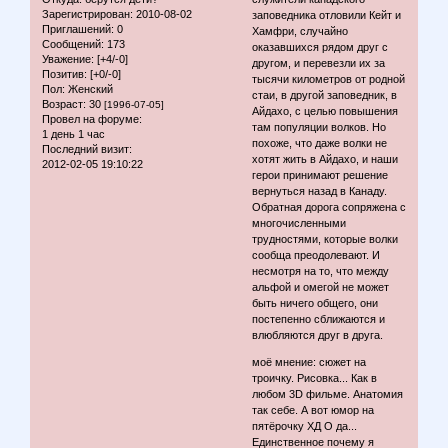
Зарегистрирован
: 2010-08-02
заповедника отловили Кейт и
Приглашений:
0
Хамфри, случайно
Сообщений:
173
оказавшихся рядом друг с
Уважение:
[+4/-0]
другом, и перевезли их за
Позитив:
[+0/-0]
тысячи километров от родной
Пол:
Женский
стаи, в другой заповедник, в
Возраст:
30
[1996-07-05]
Айдахо, с целью повышения
Провел на форуме:
там популяции волков. Но
1 день 1 час
похоже, что даже волки не
Последний визит:
хотят жить в Айдахо, и наши
2012-02-05 19:10:22
герои принимают решение
вернуться назад в Канаду.
Обратная дорога сопряжена с
многочисленными
трудностями, которые волки
сообща преодолевают. И
несмотря на то, что между
альфой и омегой не может
быть ничего общего, они
постепенно сближаются и
влюбляются друг в друга.
моё мнение: сюжет на
троичку. Рисовка... Как в
любом 3D фильме. Анатомия
так себе. А вот юмор на
пятёрочку ХД О да...
Единственное почему я